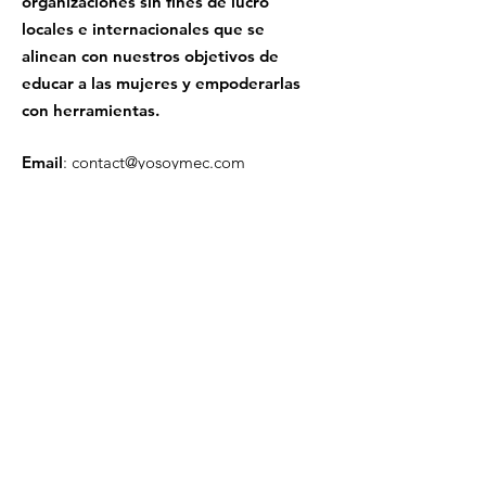
organizaciones sin fines de lucro
locales e internacionales que se
alinean con nuestros objetivos de
educar a las mujeres y empoderarlas
con herramientas.
Email
:
contact@yosoymec.com
Phone
:
+1 (407) 394-6959
11461 S. Orange Blossom Trl. Suite 5
Orlando, FL 32837
Recibe la Newsletter
Deja tu email