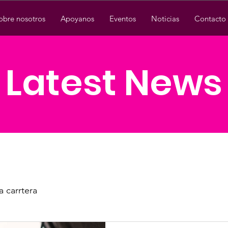
obre nosotros
Apoyanos
Eventos
Noticias
Contacto
Latest News
a carrtera