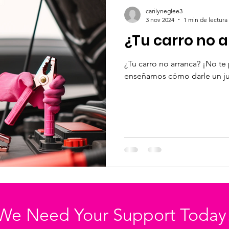
carilyneglee3
3 nov 2024
1 min de lectura
¿Tu carro no 
¿Tu carro no arranca? ¡No te
enseñamos cómo darle un ju
We Need Your Support Today