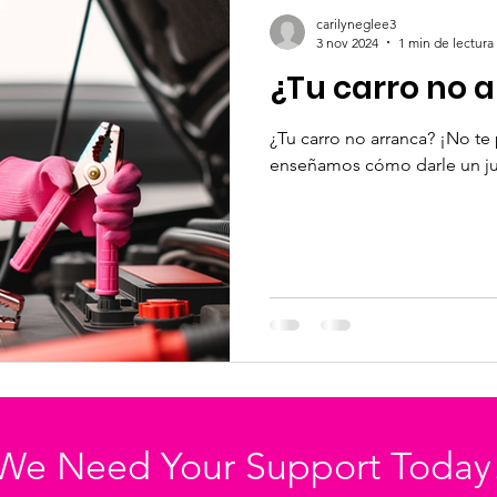
carilyneglee3
3 nov 2024
1 min de lectura
¿Tu carro no 
¿Tu carro no arranca? ¡No te
enseñamos cómo darle un ju
We Need Your Support Today