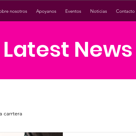
obre nosotros
Apoyanos
Eventos
Noticias
Contacto
Latest News
a carrtera